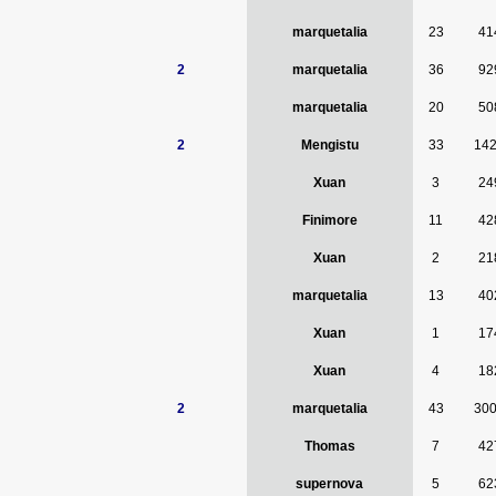
marquetalia
23
41
2
marquetalia
36
92
marquetalia
20
50
2
Mengistu
33
14
Xuan
3
24
Finimore
11
42
Xuan
2
21
marquetalia
13
40
Xuan
1
17
Xuan
4
18
2
marquetalia
43
30
Thomas
7
42
supernova
5
62