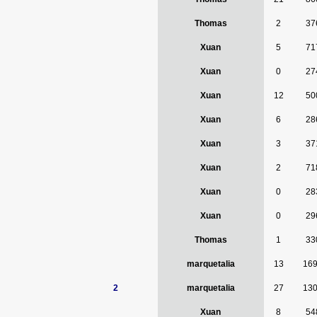
Thomas
2
37
Xuan
5
71
Xuan
0
27
Xuan
12
50
Xuan
6
28
Xuan
3
37
Xuan
2
71
Xuan
0
28
Xuan
0
29
Thomas
1
33
marquetalia
13
16
2
marquetalia
27
13
Xuan
8
54