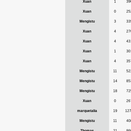
Xuan
1
39
Xuan
0
25
Mengistu
3
33
Xuan
4
27
Xuan
4
43
Xuan
1
30
Xuan
4
35
Mengistu
11
52
Mengistu
14
85
Mengistu
18
72
Xuan
0
26
marquetalia
19
12
Mengistu
11
40
Thomas
21
86