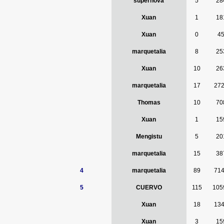
supernova
5
28
Xuan
1
18
Xuan
0
4
marquetalia
8
25
Xuan
10
26
marquetalia
17
27
Thomas
10
70
Xuan
1
15
Mengistu
5
20
marquetalia
15
38
4
marquetalia
89
71
5
CUERVO
115
105
Xuan
18
13
Xuan
3
15