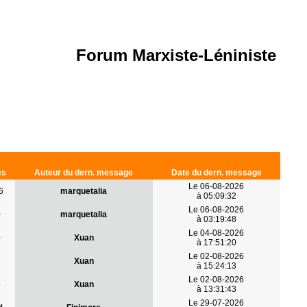
Forum Marxiste-Léniniste
es
Auteur du dern. message
Date du dern. message
Le 06-08-2026
6
marquetalia
à 05:09:32
Le 06-08-2026
0
marquetalia
à 03:19:48
Le 04-08-2026
0
Xuan
à 17:51:20
Le 02-08-2026
8
Xuan
à 15:24:13
Le 02-08-2026
5
Xuan
à 13:31:43
Le 29-07-2026