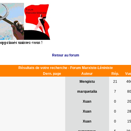
Retour au forum
Résultats de votre recherche - Forum Marxiste-Léniniste
Dern. page
Auteur
Rép.
Vu
Mengistu
21
46
marquetalia
7
8
Xuan
0
2
Xuan
0
2
Xuan
0
1