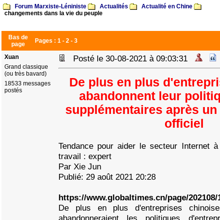
Forum Marxiste-Léniniste
Actualités
Actualité en Chine
changements dans la vie du peuple
Bas de
Pages :
1
-
2
-
3
page
Xuan
Posté le 30-08-2021 à 09:03:31
Grand classique
(ou très bavard)
De plus en plus d'entrepr
18533 messages
postés
abandonnent leur politi
supplémentaires après un
officiel
Tendance pour aider le secteur Internet à
travail : expert
Par Xie Jun
Publié: 29 août 2021 20:28
https://www.globaltimes.cn/page/202108/
De plus en plus d'entreprises chinoise
abandonneraient les politiques d'entre