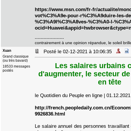
https://www.msn.com/fr-fr/actualite/mond
vot%C3%A9e-pour-r%C3%A9duire-les-dev
%C3%A9l%C3%A8ves-%C3%A0-l-%C3%A
ocid=Huawei&appid=hwbrowser&ctype=
--------------------
contrairement à une opinion répandue, le soleil brille
Xuan
Posté le 02-12-2021 à 10:06:35
Grand classique
(ou très bavard)
Les salaires urbains 
18533 messages
postés
d'augmenter, le secteur de
en tête
le Quotidien du Peuple en ligne | 01.12.202
http://french.peopledaily.com.cn/Econom
9926836.html
Le salaire annuel des personnes travaillant