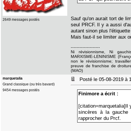
Sauf qu'on aurait tort de li
2649 messages postés
seul PRCF. Il y a aussi d'a
autant sinon plus l'étiquett
Mais faut-il se limiter aux 
--------------------
Ni révisionnisme, Ni gauc
MARXISME-LENINISME (Françoi
non le révisionnisme; travaille
preuve de franchise de droitur
(MAO)
marquetalia
Posté le 05-08-2019 à
Grand classique (ou très bavard)
9454 messages postés
Finimore a écrit :
[citation=marquetalia]Il
sincères à la gauche
rapprocher du Prcf.