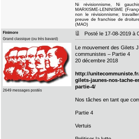
Ni révisionnisme, Ni gauc
MARXISME-LENINISME (Françoi
non le révisionnisme; travaille
preuve de franchise de droitur
(MAO)
Finimore
Posté le 17-08-2019 à
Grand classique (ou très bavard)
Le mouvement des Gilets J
communistes – Partie 4
20 décembre 2018
http://unitecommuniste.f
gilets-jaunes-nos-tache-
partie-4/
2649 messages postés
Nos tâches en tant que co
Partie 4
Vertuis
Politiser la lutte.