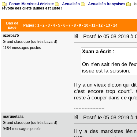
Forum Marxiste-Léniniste
Actualités
Actualités françaises
la
révolte des gilets jaunes est juste !
Bas de
Pages :
1
-
2
-
3
-
4
-
5
-
6
-
7
-
8
-
9
-
10
-
11
-
12
-
13
-
14
page
pzorba75
Posté le 05-08-2019 à
Grand classique (ou très bavard)
1184 messages postés
Xuan a écrit :
On n'en sait rien de l'e
issue est la scission.
Il y a un vieux dicton qui dit
c'est encore trop court". 
reste à couper dans ce qu'e
--------------------
marquetalia
Posté le 05-08-2019 à
Grand classique (ou très bavard)
9454 messages postés
Il y a des marxistes léni