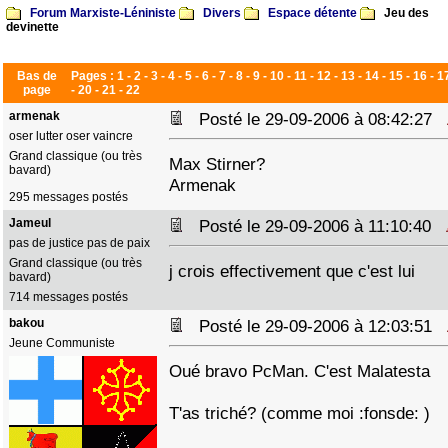
Forum Marxiste-Léniniste
Divers
Espace détente
Jeu des
devinette
Bas de
Pages :
1
-
2
-
3
-
4
-
5
-
6
-
7
-
8
-
9
-
10
-
11
-
12
-
13
-
14
-
15
-
16
-
1
page
-
20
-
21
-
22
armenak
Posté le 29-09-2006 à 08:42:27
oser lutter oser vaincre
Grand classique (ou très
Max Stirner?
bavard)
Armenak
295 messages postés
Jameul
Posté le 29-09-2006 à 11:10:40
pas de justice pas de paix
Grand classique (ou très
j crois effectivement que c'est lui
bavard)
714 messages postés
bakou
Posté le 29-09-2006 à 12:03:51
Jeune Communiste
Oué bravo PcMan. C'est Malatesta
T'as triché? (comme moi :fonsde: )