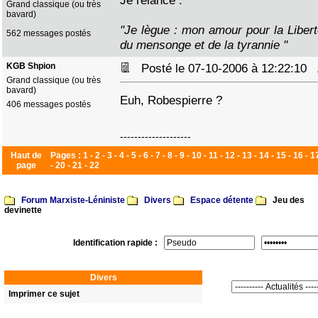
Je relance :
Grand classique (ou très
bavard)
"Je lègue : mon amour pour la Libert
562 messages postés
du mensonge et de la tyrannie "
KGB Shpion
Posté le 07-10-2006 à 12:22:10
Grand classique (ou très
bavard)
Euh, Robespierre ?
406 messages postés
--------------------
Haut de
Pages :
1
-
2
-
3
-
4
-
5
-
6
-
7
-
8
-
9
-
10
-
11
-
12
-
13
-
14
-
15
-
16
-
1
page
-
20
-
21
-
22
Forum Marxiste-Léniniste
Divers
Espace détente
Jeu des
devinette
Identification rapide :
Divers
Imprimer ce sujet