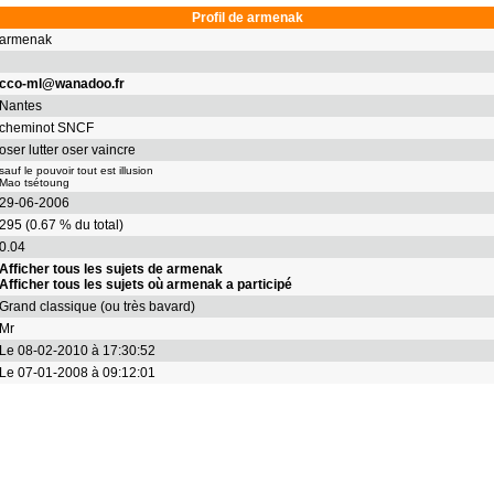
Profil de armenak
armenak
cco-ml@wanadoo.fr
Nantes
cheminot SNCF
oser lutter oser vaincre
sauf le pouvoir tout est illusion
Mao tsétoung
29-06-2006
295 (0.67 % du total)
0.04
Afficher tous les sujets de armenak
Afficher tous les sujets où armenak a participé
Grand classique (ou très bavard)
Mr
Le 08-02-2010 à 17:30:52
Le 07-01-2008 à 09:12:01