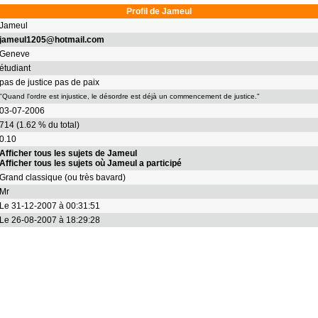
Profil de Jameul
Jameul
jameul1205@hotmail.com
Geneve
étudiant
pas de justice pas de paix
"Quand l'ordre est injustice, le désordre est déjà un commencement de justice."
03-07-2006
714 (1.62 % du total)
0.10
Afficher tous les sujets de Jameul
Afficher tous les sujets où Jameul a participé
Grand classique (ou très bavard)
Mr
Le 31-12-2007 à 00:31:51
Le 26-08-2007 à 18:29:28