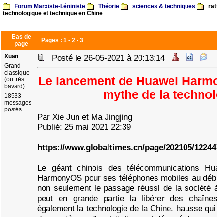
Forum Marxiste-Léniniste
Théorie
sciences & techniques
rat
technologique et technique en Chine
Bas de
Pages :
1
-
2
-
3
page
Xuan
Posté le 26-05-2021 à 20:13:14
Grand
classique
Le lancement de Huawei Harmo
(ou très
bavard)
mythe de la techno
18533
messages
postés
Par Xie Jun et Ma Jingjing
Publié: 25 mai 2021 22:39
https://www.globaltimes.cn/page/202105/12244
Le géant chinois des télécommunications Hu
HarmonyOS pour ses téléphones mobiles au début
non seulement le passage réussi de la société à
peut en grande partie la libérer des chaîne
également la technologie de la Chine. hausse qu