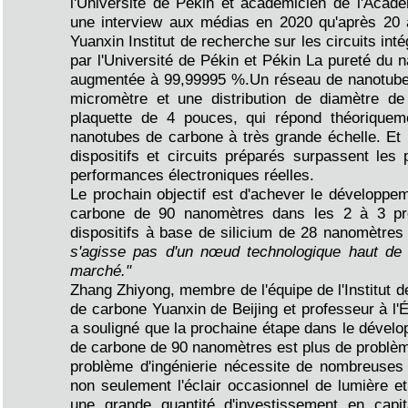
l'Université de Pékin et académicien de l'Acad
une interview aux médias en 2020 qu'après 20 an
Yuanxin Institut de recherche sur les circuits in
par l'Université de Pékin et Pékin La pureté du
augmentée à 99,99995 %.Un réseau de nanotube
micromètre et une distribution de diamètre d
plaquette de 4 pouces, qui répond théoriquem
nanotubes de carbone à très grande échelle. Et p
dispositifs et circuits préparés surpassent les
performances électroniques réelles.
Le prochain objectif est d'achever le développ
carbone de 90 nanomètres dans les 2 à 3 pr
dispositifs à base de silicium de 28 nanomètre
s'agisse pas d'un nœud technologique haut de 
marché."
Zhang Zhiyong, membre de l'équipe de l'Institut d
de carbone Yuanxin de Beijing et professeur à l'É
a souligné que la prochaine étape dans le déve
de carbone de 90 nanomètres est plus de problèmes
problème d'ingénierie nécessite de nombreuses e
non seulement l'éclair occasionnel de lumière e
une grande quantité d'investissement en capi