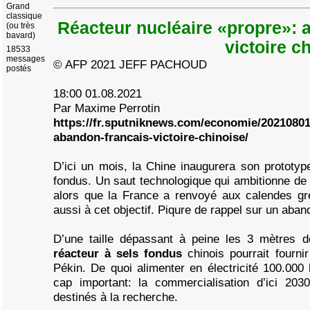
Grand
classique
Réacteur nucléaire «propre»: a
(ou très
bavard)
victoire c
18533
messages
© AFP 2021 JEFF PACHOUD
postés
18:00 01.08.2021
Par Maxime Perrotin
https://fr.sputniknews.com/economie/20210801
abandon-francais-victoire-chinoise/
D’ici un mois, la Chine inaugurera son prototyp
fondus. Un saut technologique qui ambitionne de 
alors que la France a renvoyé aux calendes g
aussi à cet objectif. Piqure de rappel sur un aba
D’une taille dépassant à peine les 3 mètres 
réacteur à sels fondus
chinois pourrait fourn
Pékin. De quoi alimenter en électricité 100.000 
cap important: la commercialisation d’ici 2030
destinés à la recherche.