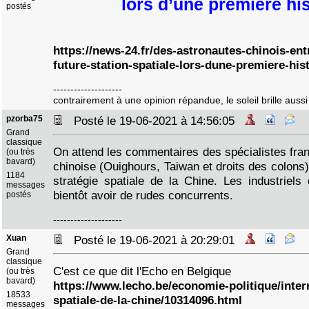
lors d’une première hi
postés
https://news-24.fr/des-astronautes-chinois-ent
future-station-spatiale-lors-dune-premiere-his
--------------------
contrairement à une opinion répandue, le soleil brille aussi 
pzorba75
Posté le 19-06-2021 à 14:56:05
Grand
classique
On attend les commentaires des spécialistes fran
(ou très
bavard)
chinoise (Ouighours, Taiwan et droits des colons)
1184
stratégie spatiale de la Chine. Les industriels
messages
bientôt avoir de rudes concurrents.
postés
--------------------
Xuan
Posté le 19-06-2021 à 20:29:01
Grand
classique
C'est ce que dit l'Echo en Belgique
(ou très
bavard)
https://www.lecho.be/economie-politique/interna
18533
spatiale-de-la-chine/10314096.html
messages