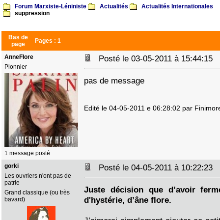
Forum Marxiste-Léniniste
Actualités
Actualités Internationales
suppression
Bas de
Pages :
1
page
AnneFlore
Posté le 03-05-2011 à 15:44:15
Pionnier
pas de message
Edité le 04-05-2011 e 06:28:02 par Finimor
1 message posté
gorki
Posté le 04-05-2011 à 10:22:23
Les ouvriers n'ont pas de
patrie
Juste décision que d’avoir ferm
Grand classique (ou très
d'hystérie, d’âne flore.
bavard)