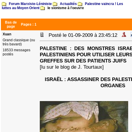
Forum Marxiste-Léniniste
Actualités
Palestine vaincra ! Les
luttes au Moyen Orient
le sionisme à l'oeuvre
Bas de
Pages :
1
page
Xuan
Posté le 01-09-2009 à 23:45:12
Grand classique (ou
très bavard)
PALESTINE : DES MONSTRES ISRA
18533 messages
PALESTINIENS POUR UTILISER LEU
postés
GREFFES SUR DES PATIENTS JUIFS
[lu sur le blog de J. Tourtaux]
ISRAËL : ASSASSINER DES PALEST
ORGANES