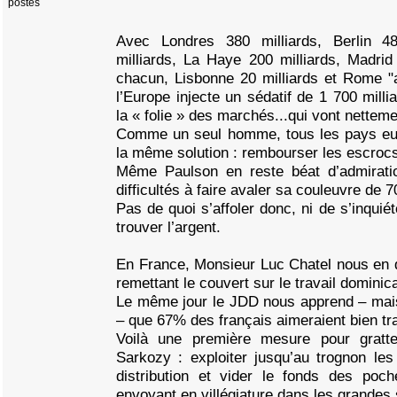
postés
Avec Londres 380 milliards, Berlin 48
milliards, La Haye 200 milliards, Madrid
chacun, Lisbonne 20 milliards et Rome "
l’Europe injecte un sédatif de 1 700 mill
la « folie » des marchés...qui vont nettem
Comme un seul homme, tous les pays eur
la même solution : rembourser les escroc
Même Paulson en reste béat d’admiratio
difficultés à faire avaler sa couleuvre de 7
Pas de quoi s’affoler donc, ni de s’inquié
trouver l’argent.
En France, Monsieur Luc Chatel nous en 
remettant le couvert sur le travail dominica
Le même jour le JDD nous apprend – mais
– que 67% des français aimeraient bien tra
Voilà une première mesure pour gratte
Sarkozy : exploiter jusqu’au trognon le
distribution et vider le fonds des poc
envoyant en villégiature dans les grandes