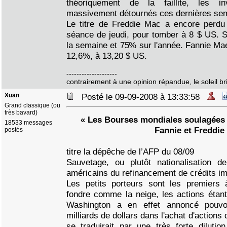
théoriquement de la faillite, les in
massivement détournés ces dernières se
Le titre de Freddie Mac a encore perdu
séance de jeudi, pour tomber à 8 $ US. S
la semaine et 75% sur l'année. Fannie Ma
12,6%, à 13,20 $ US.
--------------------
contrairement à une opinion répandue, le soleil bril
Xuan
Posté le 09-09-2008 à 13:33:58
Grand classique (ou
très bavard)
« Les Bourses mondiales soulagées 
18533 messages
Fannie et Freddie
postés
titre la dépêche de l’AFP du 08/09
Sauvetage, ou plutôt nationalisation d
américains du refinancement de crédits im
Les petits porteurs sont les premiers 
fondre comme la neige, les actions éta
Washington a en effet annoncé pouvoi
milliards de dollars dans l'achat d'actions
se traduirait par une très forte dilutio