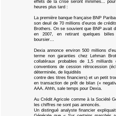
effets de la crise seront minimes... pou
heures plus tard :
La première banque française BNP Paribas
son deuil de 70 millions d’euros de crédi
Brothers. On se souvient que BNP avait dé
en 2007, en retirant quelques bill
boursier…
Dexia annonce environ 500 millions d’eu
terme non garanties chez Lehman Brot
collatéraux probables de 1,5 milliards
conventions de cession rétrocession (é
déterminée, de liquidités
contre des titres financiers) et un petit tr
en transaction de prêt de bilan (« negati
AAA. Ahhh, sale temps pour Dexia.
Au Crédit Agricole comme à la Société Gé
les chiffres ne sont pas annoncés.
Un distingué analyste financier expliquai
Générale que
« Sur certains marchés 