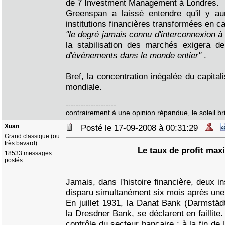
de 7 Investment Management à Londres.
Greenspan a laissé entendre qu'il y aur
institutions financières transformées en c
"le degré jamais connu d'interconnexion à 
la stabilisation des marchés exigera 
d'événements dans le monde entier"
.
Bref, la concentration inégalée du capitali
mondiale.
--------------------
contrairement à une opinion répandue, le soleil bril
Xuan
Posté le 17-09-2008 à 00:31:29
Grand classique (ou
très bavard)
Le taux de profit ma
18533 messages
postés
Jamais, dans l'histoire financière, deux in
disparu simultanément six mois après une
En juillet 1931, la Danat Bank (Darmstäd
la Dresdner Bank, se déclarent en faillite.
contrôle du secteur bancaire : à la fin de 