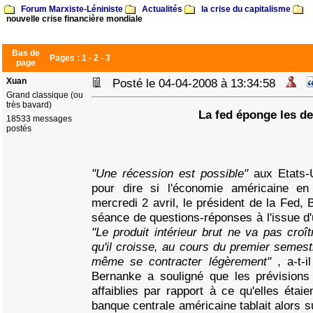
Forum Marxiste-Léniniste
Actualités
la crise du capitalisme
nouvelle crise financière mondiale
Bas de
Pages :
1
-
2
-
3
page
Xuan
Posté le 04-04-2008 à 13:34:58
Grand classique (ou
très bavard)
La fed éponge les de
18533 messages
postés
"Une récession est possible"
aux Etats-U
pour dire si l'économie américaine en
mercredi 2 avril, le président de la Fed,
séance de questions-réponses à l'issue d
"Le produit intérieur brut ne va pas croî
qu'il croisse, au cours du premier semestr
même se contracter légèrement"
, a-t-
Bernanke a souligné que les prévisions 
affaiblies par rapport à ce qu'elles étaie
banque centrale américaine tablait alors 