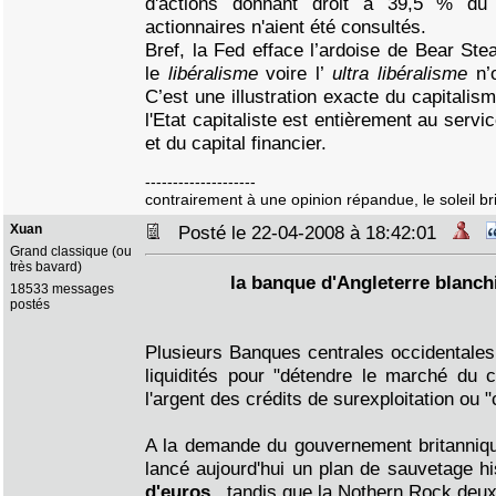
d'actions donnant droit à 39,5 % du 
actionnaires n'aient été consultés.
Bref, la Fed efface l’ardoise de Bear Ste
le
libéralisme
voire l’
ultra libéralisme
n’
C’est une illustration exacte du capitalis
l'Etat capitaliste est entièrement au ser
et du capital financier.
--------------------
contrairement à une opinion répandue, le soleil bril
Xuan
Posté le 22-04-2008 à 18:42:01
Grand classique (ou
très bavard)
la banque d'Angleterre blanchi
18533 messages
postés
Plusieurs Banques centrales occidentales 
liquidités pour "détendre le marché du cr
l'argent des crédits de surexploitation ou "
A la demande du gouvernement britanniqu
lancé aujourd'hui un plan de sauvetage h
d'euros
, tandis que la Nothern Rock deu