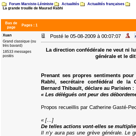
Forum Marxiste-Léniniste
Actualités
Actualités françaises
La grande trouille de Maurad Rabhi
Bas de
Pages :
1
page
Xuan
Posté le 05-08-2009 à 00:07:07
Grand classique (ou
très bavard)
La direction confédérale ne veut ni lu
18533 messages
générale et le dit
postés
Prenant ses propres sentiments pour
Rabhi, secrétaire confédéral de la
Bernard Thibault, déclare au Parisien :
« Les délégués ont peur des débordem
Propos recueillis par Catherine Gasté-Pec
« […]
De telles actions vont-elles se multiplie
Il n’y aura pas une grève générale. Le gr