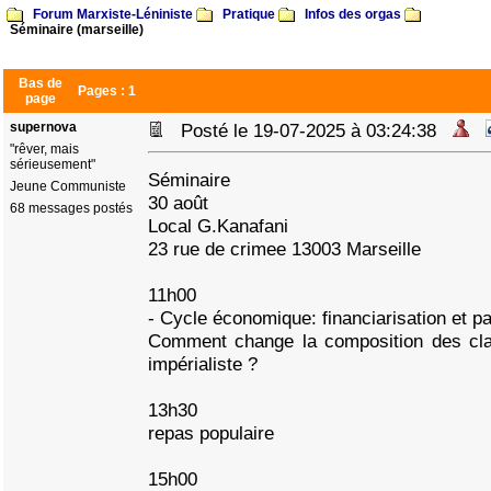
Forum Marxiste-Léniniste
Pratique
Infos des orgas
Séminaire (marseille)
Bas de
Pages :
1
page
supernova
Posté le 19-07-2025 à 03:24:38
"rêver, mais
sérieusement"
Séminaire
Jeune Communiste
30 août
68 messages postés
Local G.Kanafani
23 rue de crimee 13003 Marseille
11h00
- Cycle économique: financiarisation et p
Comment change la composition des cla
impérialiste ?
13h30
repas populaire
15h00