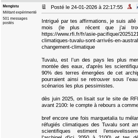
Mengistu
Posté le 24-01-2026 à 22:17:55
Militant expérimenté
501 messages
Intrigué par tes affirmations, je suis allé l
postés
mois (le plus récent que j'ai tr
https://www.rfi.fr/fr/asie-pacifique/20251
climatiques-tuvalu-sont-arrivés-en-austra
changement-climatique
Tuvalu, est l’un des pays les plus m
montée des eaux, d'après les scientifiq
90% des terres émergées de cet archip
pourraient ainsi se retrouver sous l’eau
scénarios les plus pessimistes.
dès juin 2025, on lisait sur le site de RF
avant 2100: le compte à rebours a comm
bref encore une fois marquetalia tu mélan
réfugiés climatiques des Tuvalu sont arr
scientifiques estiment l'ensevelisse
l'archipel d'ici 2050 à 2100) et tes dé