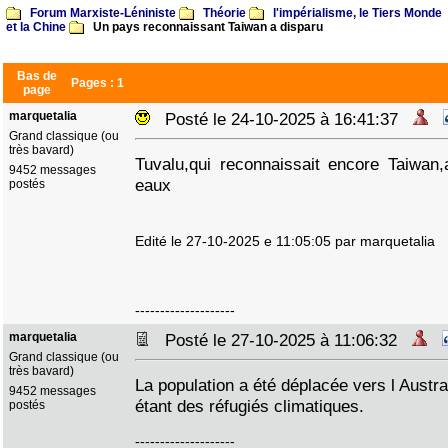
Forum Marxiste-Léniniste
Théorie
l'impérialisme, le Tiers Monde
et la Chine
Un pays reconnaissant Taiwan a disparu
Bas de
Pages :
1
page
marquetalia
Posté le 24-10-2025 à 16:41:37
Grand classique (ou
très bavard)
Tuvalu,qui reconnaissait encore Taiwan,
9452 messages
eaux
postés
Edité le 27-10-2025 e 11:05:05 par marquetalia
--------------------
marquetalia
Posté le 27-10-2025 à 11:06:32
Grand classique (ou
très bavard)
La population a été déplacée vers l Austr
9452 messages
étant des réfugiés climatiques.
postés
--------------------