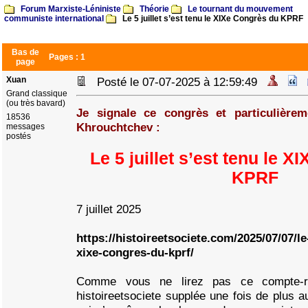
Forum Marxiste-Léniniste
Théorie
Le tournant du mouvement
communiste international
Le 5 juillet s’est tenu le XIXe Congrès du KPRF
Bas de
Pages :
1
page
Xuan
Posté le 07-07-2025 à 12:59:49
Grand classique
(ou très bavard)
Je signale ce congrès et particulièrem
18536
Khrouchtchev :
messages
postés
Le 5 juillet s’est tenu le 
KPRF
7 juillet 2025
https://histoireetsociete.com/2025/07/07/le-
xixe-congres-du-kprf/
Comme vous ne lirez pas ce compte-re
histoireetsociete supplée une fois de plus a