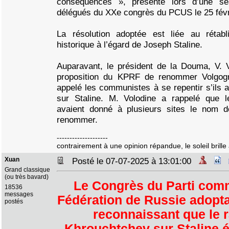
conséquences », présenté lors d’une s
délégués du XXe congrès du PCUS le 25 févr
La résolution adoptée est liée au rétabl
historique à l’égard de Joseph Staline.
Auparavant, le président de la Douma, V. 
proposition du KPRF de renommer Volgogra
appelé les communistes à se repentir s’ils a
sur Staline. M. Volodine a rappelé que l
avaient donné à plusieurs sites le nom d
renommer.
--------------------
contrairement à une opinion répandue, le soleil brille 
Xuan
Posté le 07-07-2025 à 13:01:00
Grand classique
(ou très bavard)
Le Congrès du Parti comm
18536
messages
Fédération de Russie adopta
postés
reconnaissant que le 
Khrouchtchev sur Staline é