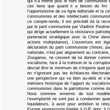
qui n’a même plus le nom de communiste e
ces liens que quand il a besoin du fric
l’opportunisme de sa ligne éditoriale et la c
communistes et des intellectuels communis
ce compte-rendu, il est précédé de la reco
par le parti communiste par Vladimir Poutin
qui dirige actuellement la résistance patrio
partenariat stratégique avec la Chine dan
actions multipolaires). L’ouverture est é
déclaration du parti communiste chinois, par
nationale, n’est pas alignement au contraire
Ziouganov, ne cessent de lui donner comme 
socialisme, face à la trahison et la corrupti
devrait être le minimum de n’importe quel pa
en n’ignorant pas les échéances électorale
une perspective qui va bien au-delà et s’an
mémoire historique de l’apport du socialisme
communistes dans le patriotisme comme da
Nous sommes ennemis de tout modèle 
l’exemplarité ne sont pas à condamner qu
liquidateurs, à avoir pour ambition le ret
Europe progressiste limitée à l’UE donc à l