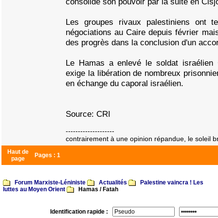
consolidé son pouvoir par la suite en Cisj
Les groupes rivaux palestiniens ont t
négociations au Caire depuis février mais
des progrès dans la conclusion d'un accor
Le Hamas a enlevé le soldat israélien 
exige la libération de nombreux prisonnie
en échange du caporal israélien.
Source: CRI
--------------------
contrairement à une opinion répandue, le soleil bri
Haut de
Pages :
1
page
Forum Marxiste-Léniniste
Actualités
Palestine vaincra ! Les
luttes au Moyen Orient
Hamas / Fatah
Identification rapide :