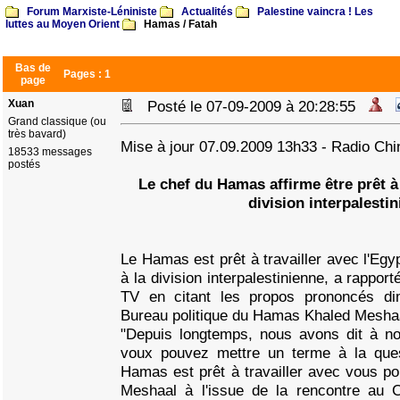
Forum Marxiste-Léniniste
Actualités
Palestine vaincra ! Les
luttes au Moyen Orient
Hamas / Fatah
Bas de
Pages :
1
page
Xuan
Posté le 07-09-2009 à 20:28:55
Grand classique (ou
très bavard)
Mise à jour 07.09.2009 13h33 - Radio Chin
18533 messages
postés
Le chef du Hamas affirme être prêt à
division interpalesti
Le Hamas est prêt à travailler avec l'Egy
à la division interpalestinienne, a rapporté
TV en citant les propos prononcés d
Bureau politique du Hamas Khaled Mesha
"Depuis longtemps, nous avons dit à n
voux pouvez mettre un terme à la ques
Hamas est prêt à travailler avec vous pou
Meshaal à l'issue de la rencontre au C