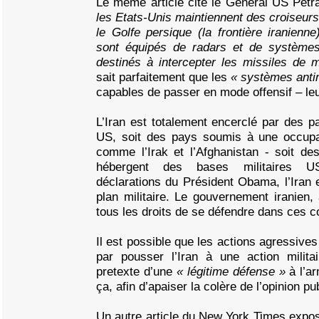
Le même article cite le Général US Pet
les Etats-Unis maintiennent des croiseurs
le Golfe persique (la frontière iranienn
sont équipés de radars et de systèmes
destinés à intercepter les missiles de
sait parfaitement que les
« systèmes anti
capables de passer en mode offensif – leur
L’Iran est totalement encerclé par des 
US, soit des pays soumis à une occupat
comme l’Irak et l’Afghanistan - soit de
hébergent des bases militaires U
déclarations du Président Obama, l’Iran e
plan militaire. Le gouvernement iranien, a
tous les droits de se défendre dans ces c
Il est possible que les actions agressives
par pousser l’Iran à une action militai
pretexte d’une
« légitime défense »
à l’a
ça, afin d’apaiser la colère de l’opinion p
Un autre article du New York Times expos