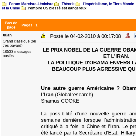
Forum Marxiste-Léniniste
Théorie
l'impérialisme, le Tiers Monde
et la Chine
l'empire US blessé est dangereux
Bas de
Pages :
1
page
Xuan
Posté le 04-02-2010 à 00:17:08
Grand classique (ou
très bavard)
LE PRIX NOBEL DE LA GUERRE OBA
18533 messages
ET L'IRAN.
postés
LA POLITIQUE D'OBAMA ENVERS L
BEAUCOUP PLUS AGRESSIVE QU
Une autre guerre Américaine ? Obam
l’Iran
(Globalresearch)
Shamus COOKE
La possibilité d’une nouvelle guerre a
semaine dernière lorsque l’administra
critiqué à la fois la Chine et l’Iran. Le 
été lancé par la Secrétaire d’Etat, Hillary