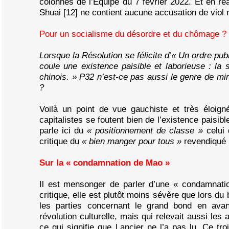
colonnes de l’Equipe du 7 février 2022. Et en réa
Shuai [12] ne contient aucune accusation de viol 
Pour un socialisme du désordre et du chômage ?
Lorsque la Résolution se félicite d’« Un ordre pub
coule une existence paisible et laborieuse : la st
chinois. » P32 n’est-ce pas aussi le genre de mir
?
Voilà un point de vue gauchiste et très éloign
capitalistes se foutent bien de l’existence paisibl
parle ici du
« positionnement de classe »
celui
critique du
« bien manger pour tous »
revendiqué 
Sur la « condamnation de Mao »
Il est mensonger de parler d’une « condamnat
critique, elle est plutôt moins sévère que lors du 
les parties concernant le grand bond en ava
révolution culturelle, mais qui relevait aussi les 
ce qui signifie que Lancier ne l’a pas lu. Ce tro