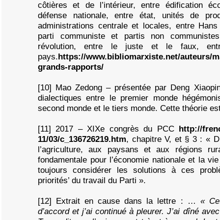
côtières et de l’intérieur, entre édification é
défense nationale, entre état, unités de pro
administrations centrale et locales, entre Hans
parti communiste et partis non communistes,
révolution, entre le juste et le faux, en
pays.
https://www.bibliomarxiste.net/auteurs/m
grands-rapports/
[10] Mao Zedong – présentée par Deng Xiaopi
dialectiques entre le premier monde hégémonis
second monde et le tiers monde. Cette théorie est 
[11] 2017 – XIXe congrès du PCC
http://fre
11/03/c_136726219.htm
, chapitre V, et § 3 : « 
l’agriculture, aux paysans et aux régions ru
fondamentale pour l’économie nationale et la vi
toujours considérer les solutions à ces prob
priorités’ du travail du Parti ».
[12] Extrait en cause dans la lettre : …
« Cet
d’accord et j’ai continué à pleurer. J’ai dîné ave