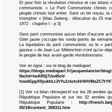
Et pour finir la révolution chinoise et ces bilans 
communiste. « Le Parti Communiste chinois co
peuple chinois tout entier. Sans un tel noyau, la
triompher » [Mao Zedong - Allocution du 25 mai 
1972 - chapitre I - p 3]
Sans parti communiste aucun bilan d’aucune act
Gilet jaune j’occupe les ronds-points de semain
La liquidation du parti communiste, ou le « parti
gazeux » de Jean Luc Mélenchon n’ont qu’un objectif
le peuple de leur avant-garde révolutionnaire.
Voir en ligne : sur le blog de mediapart
https://blogs.mediapart.fr/jacqueslancier/blog
fbclid=IwAR0j7Uo45oV-
hxedGppX0yukhLtJVYu1rkctcHr0HVMaZC7tYK
[1] Voir ce bilan rétrospectif sur les 28 années qu
République Populaire et sur les 32 années qui
République Populaire :
http://french.bei
05/19/content_359311.htm