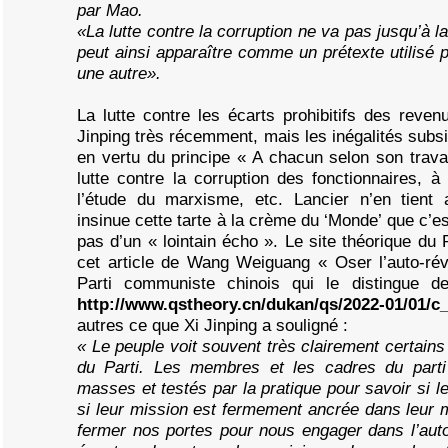
par Mao.
«La lutte contre la corruption ne va pas jusqu’à la 
peut ainsi apparaître comme un prétexte utilisé 
une autre».
La lutte contre les écarts prohibitifs des reve
Jinping très récemment, mais les inégalités subsi
en vertu du principe « A chacun selon son travai
lutte contre la corruption des fonctionnaires, 
l’étude du marxisme, etc. Lancier n’en tien
insinue cette tarte à la crème du ‘Monde’ que c’est
pas d’un « lointain écho ». Le site théorique du 
cet article de Wang Weiguang « Oser l’auto-révo
Parti communiste chinois qui le distingue de
http://www.qstheory.cn/dukan/qs/2022-01/01/c
autres ce que Xi Jinping a souligné :
« Le peuple voit souvent très clairement certai
du Parti. Les membres et les cadres du parti
masses et testés par la pratique pour savoir si leu
si leur mission est fermement ancrée dans leur
fermer nos portes pour nous engager dans l’aut