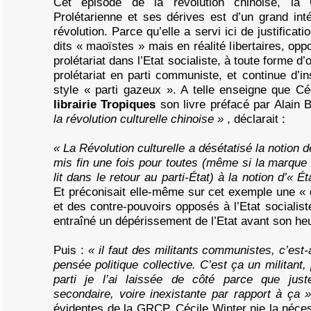
Cet épisode de la révolution chinoise, la G
Prolétarienne et ses dérives est d’un grand int
révolution. Parce qu’elle a servi ici de justifica
dits « maoïstes » mais en réalité libertaires, opp
prolétariat dans l’Etat socialiste, à toute forme d
prolétariat en parti communiste, et continue d’i
style « parti gazeux ». A telle enseigne que C
librairie Tropiques
son livre préfacé par Alain 
la révolution culturelle chinoise »
, déclarait :
« La Révolution culturelle a désétatisé la notion de
mis fin une fois pour toutes (même si la marque 
lit dans le retour au parti-État) à la notion d’« Ét
Et préconisait elle-même sur cet exemple une « di
et des contre-pouvoirs opposés à l’Etat socialis
entraîné un dépérissement de l’Etat avant son he
Puis :
« il faut des militants communistes, c’est-
pensée politique collective. C’est ça un militant
parti je l’ai laissée de côté parce que jus
secondaire, voire inexistante par rapport à ça
évidentes de la GRCP, Cécile Winter nie la néce