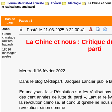
Forum Marxiste-Léniniste
Théorie
Idéologie
La Chine et nous 
le radicalisme anti parti
Bas de
Pages :
1
page
Xuan
Posté le 21-03-2025 à 22:00:41
Grand
classique
La Chine et nous : Critique d
(ou très
bavard)
parti
18536
messages
postés
Mercredi 16 février 2022
Dans le blog Médiapart, Jacques Lancier publie la
En analysant la « Résolution sur les réalisations
des cent années de lutte du parti », Lantier relè
la révolution chinoise, et conclut qu’elle ne nous 
révolution, sinon comme