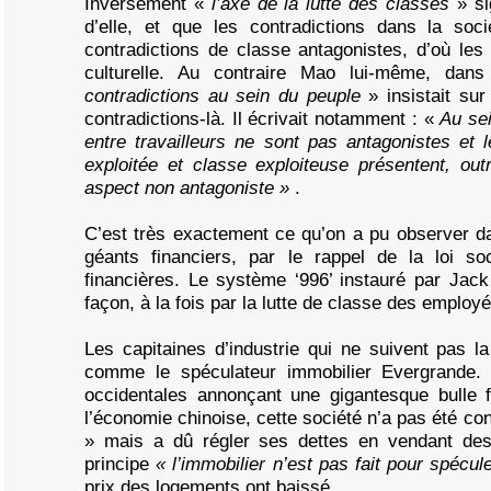
Inversement «
l’axe de la lutte des classes
» si
d’elle, et que les contradictions dans la soci
contradictions de classe antagonistes, d’où les
culturelle. Au contraire Mao lui-même, da
contradictions au sein du peuple
» insistait su
contradictions-là. Il écrivait notamment : «
Au sei
entre travailleurs ne sont pas antagonistes et 
exploitée et classe exploiteuse présentent, out
aspect non antagoniste »
.
C’est très exactement ce qu’on a pu observer d
géants financiers, par le rappel de la loi soc
financières. Le système ‘996’ instauré par Ja
façon, à la fois par la lutte de classe des employés
Les capitaines d’industrie qui ne suivent pas la 
comme le spéculateur immobilier Evergrande. 
occidentales annonçant une gigantesque bulle f
l’économie chinoise, cette société n’a pas été co
» mais a dû régler ses dettes en vendant des 
principe
« l’immobilier n’est pas fait pour spécu
prix des logements ont baissé.