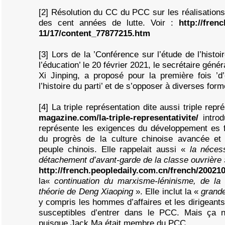
[2] Résolution du CC du PCC sur les réalisations 
des cent années de lutte. Voir :
http://fren
11/17/content_77877215.htm
[3] Lors de la ’Conférence sur l’étude de l’histoir
l’éducation’ le 20 février 2021, le secrétaire géné
Xi Jinping, a proposé pour la première fois ’d’
l’histoire du parti’ et de s’opposer à diverses for
[4] La triple représentation dite aussi triple repr
magazine.com/la-triple-representativite/
introd
représente les exigences du développement es f
du progrès de la culture chinoise avancée et
peuple chinois. Elle rappelait aussi «
la nécess
détachement d’avant-garde de la classe ouvrière 
http://french.peopledaily.com.cn/french/20021
la«
continuation du marxisme-léninisme, de l
théorie de Deng Xiaoping
». Elle inclut la «
grande
y compris les hommes d’affaires et les dirigeants
susceptibles d’entrer dans le PCC. Mais ça 
puisque Jack Ma était membre du PCC.