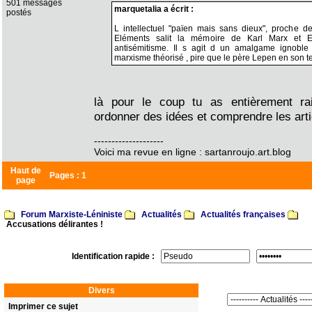
501 messages
marquetalia a écrit :
postés
L intellectuel "païen mais sans dieux", proche d
Eléments salit la mémoire de Karl Marx et 
antisémitisme. Il s agit d un amalgame ignoble 
marxisme théorisé , pire que le père Lepen en son 
là pour le coup tu as entièrement r
ordonner des idées et comprendre les arti
--------------------
Voici ma revue en ligne : sartanroujo.art.blog
Haut de
Pages :
1
page
Forum Marxiste-Léniniste
Actualités
Actualités françaises
Accusations délirantes !
Identification rapide :
Divers
Imprimer ce sujet