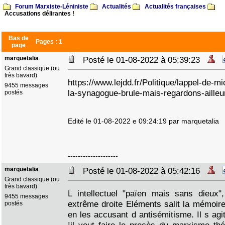
Forum Marxiste-Léniniste
Actualités
Actualités françaises
Accusations délirantes !
Bas de
Pages :
1
page
marquetalia
Posté le 01-08-2022 à 05:39:23
Grand classique (ou
très bavard)
https://www.lejdd.fr/Politique/lappel-de-m
9455 messages
la-synagogue-brule-mais-regardons-aille
postés
Edité le 01-08-2022 e 09:24:19 par marquetalia
--------------------
marquetalia
Posté le 01-08-2022 à 05:42:16
Grand classique (ou
très bavard)
L intellectuel "païen mais sans dieux
9455 messages
extrême droite Eléments salit la mémoir
postés
en les accusant d antisémitisme. Il s ag