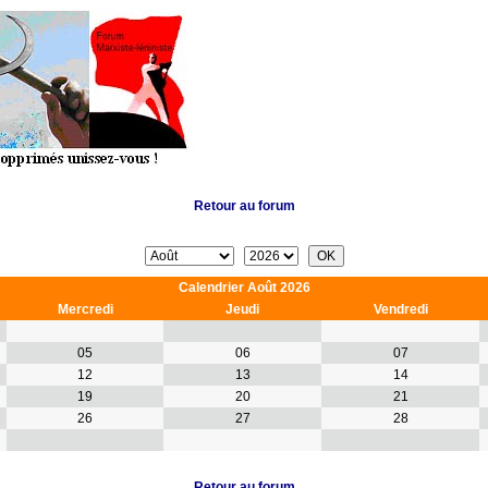
Retour au forum
Calendrier Août 2026
Mercredi
Jeudi
Vendredi
05
06
07
12
13
14
19
20
21
26
27
28
Retour au forum