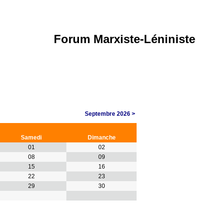
Forum Marxiste-Léniniste
Septembre 2026 >
Samedi
Dimanche
01
02
08
09
15
16
22
23
29
30